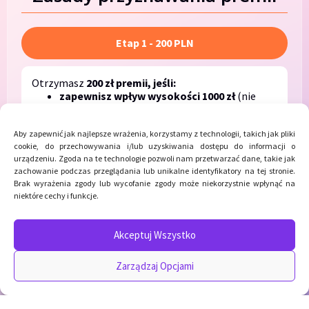
Etap 1 - 200 PLN
Otrzymasz
200 zł premii, jeśli:
zapewnisz wpływ wysokości 1000 zł
(nie
uwzględnia się wpłat gotówki do
wpłatomatów i przelewów z innego rachunku
w Erste Bank Polska, którego jesteś
Aby zapewnić jak najlepsze wrażenia, korzystamy z technologii, takich jak pliki
cookie, do przechowywania i/lub uzyskiwania dostępu do informacji o
posiadaczem lub współposiadaczem)
urządzeniu. Zgoda na te technologie pozwoli nam przetwarzać dane, takie jak
zrobisz 3 płatności kartą debetową lub
zachowanie podczas przeglądania lub unikalne identyfikatory na tej stronie.
BLIKiem
Brak wyrażenia zgody lub wycofanie zgody może niekorzystnie wpłynąć na
zalogować się aplikacji mobilnej Erste
niektóre cechy i funkcje.
Etap 2 - 200PLN
Akceptuj Wszystko
Etap 3 - 200PLN
Zarządzaj Opcjami
Etap 4 - 100PLN