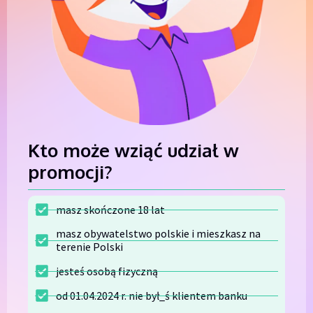
Kto może wziąć udział w
promocji?​
masz skończone 18 lat
masz obywatelstwo polskie i mieszkasz na
terenie Polski
jesteś osobą fizyczną
od 01.04.2024 r. nie był_ś klientem banku